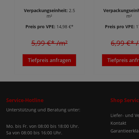
Kiefer 80 x 15 x 2400
Kiefer 98 x 15
mm
mm
Verpackungseinheit:
2.5
Verpackungseinh
m²
m²
Preis pro VPE:
14,98 €*
Preis pro VPE:
1
5,99 €*
/m²
6,99 €*
Tiefpreis anfragen
Tiefpreis anf
Service-Hotline
Shop Servic
Unterstützung und Beratung unter:
Liefer- und 
Kontakt
Mo. bis Fr. von 08:00 bis 18:00 Uhr.
Garantieerkl
Sa von 08:00 bis 16:00 Uhr.