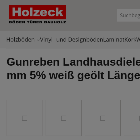
en
Zur Suche springen
Holzböden
Vinyl- und Designböden
Laminat
Kork
W
Gunreben Landhausdiele 
mm 5% weiß geölt Läng
Bildergalerie überspringen