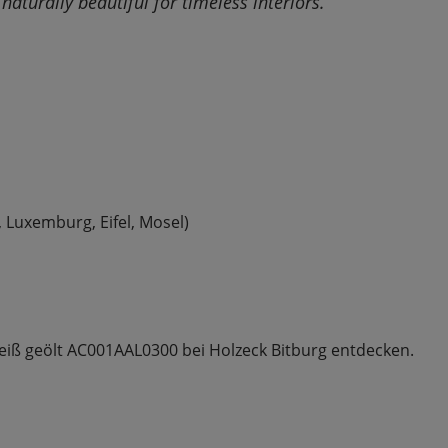
aturally beautiful for timeless interiors.”
, Luxemburg, Eifel, Mosel)
eiß geölt AC001AAL0300 bei Holzeck Bitburg entdecken.