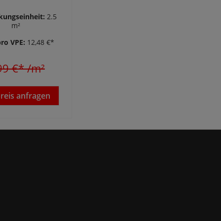
 x 2400 mm
kungseinheit:
2.5
m²
pro VPE:
12,48 €*
99 €*
/m²
preis anfragen