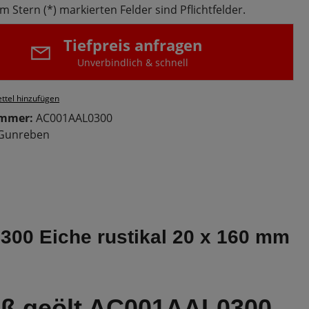
m Stern (*) markierten Felder sind Pflichtfelder.
Tiefpreis anfragen
Unverbindlich & schnell
ttel hinzufügen
ummer:
AC001AAL0300
Gunreben
00 Eiche rustikal 20 x 160 mm
iß geölt AC001AAL0300