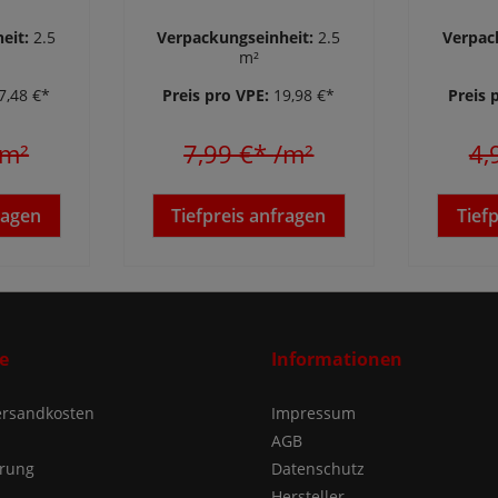
 x 2400
Kiefer 118 x 15 mm
15
eit:
2.5
Verpackungseinheit:
2.5
Verpac
m²
7,48 €*
Preis pro VPE:
19,98 €*
Preis 
/m²
7,99 €*
/m²
4,
ragen
Tiefpreis anfragen
Tief
e
Informationen
Versandkosten
Impressum
AGB
ärung
Datenschutz
Hersteller