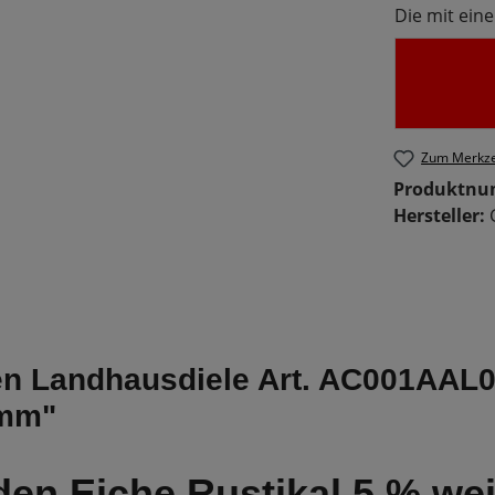
Die mit eine
Zum Merkze
Produktn
Hersteller:
n Landhausdiele Art. AC001AAL03
 mm"
en Eiche Rustikal 5 % we