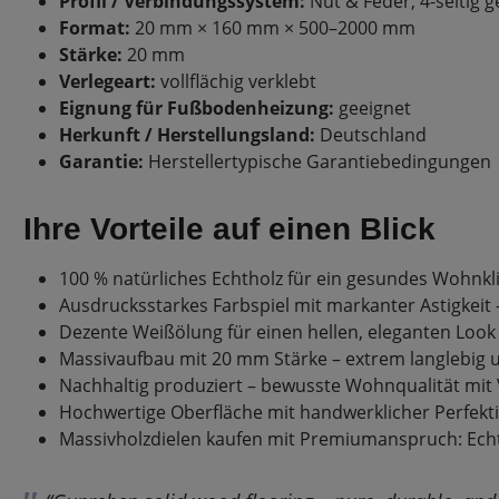
Profil / Verbindungssystem:
Nut & Feder, 4-seitig g
Format:
20 mm × 160 mm × 500–2000 mm
Stärke:
20 mm
Verlegeart:
vollflächig verklebt
Eignung für Fußbodenheizung:
geeignet
Herkunft / Herstellungsland:
Deutschland
Garantie:
Herstellertypische Garantiebedingungen
Ihre Vorteile auf einen Blick
100 % natürliches Echtholz für ein gesundes Wohnk
Ausdrucksstarkes Farbspiel mit markanter Astigkeit –
Dezente Weißölung für einen hellen, eleganten Look
Massivaufbau mit 20 mm Stärke – extrem langlebig 
Nachhaltig produziert – bewusste Wohnqualität mi
Hochwertige Oberfläche mit handwerklicher Perfekti
Massivholzdielen kaufen mit Premiumanspruch: Echt