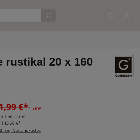
Du hast 0 
rustikal 20 x 160
1,99 €*
/m²
inheit:
2 m²
:
143,98 €*
St. zzgl. Versandkosten