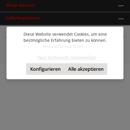
Shop Service
Informationen
Diese Website verwendet Cookies, um eine
Alle Preise inkl. gesetzl. Mehrwertsteuer zzgl.
Versandkosten
bestmögliche Erfahrung bieten zu können.
und ggf. Nachnahmegebühren, wenn nicht anders
Mehr Informationen ...
angegeben.
© Copyright 2026 | Shopware Theme by
RH-Webdesign
Nur technisch notwendige
Konfigurieren
Alle akzeptieren