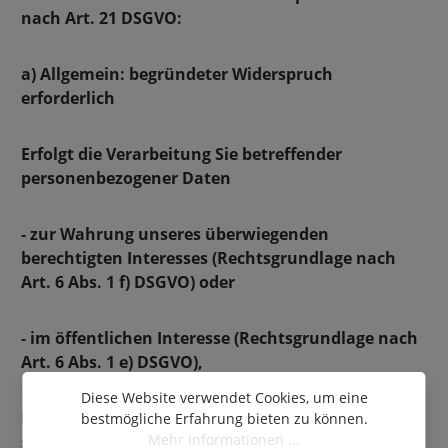
nach Art. 21 DSGVO:
a) Allgemein: begründeter Widerspruch
erforderlich
Erfolgt die Verarbeitung Sie betreffender
personenbezogener Daten
- zur Wahrung unseres überwiegenden
berechtigten Interesses (Rechtsgrundlage nach
Art. 6 Abs. 1 f) DSGVO) oder
- im öffentlichen Interesse (Rechtsgrundlage nach
Art. 6 Abs. 1 e) DSGVO),
Diese Website verwendet Cookies, um eine
haben Sie das Recht, jederzeit aus Gründen, die
bestmögliche Erfahrung bieten zu können.
Mehr Informationen ...
sich aus Ihrer besonderen Situation ergeben,