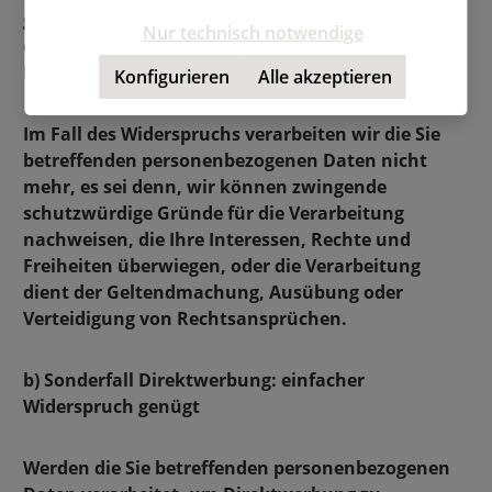
gegen die Verarbeitung Widerspruch einzulegen;
Nur technisch notwendige
dies gilt auch für ein auf die Bestimmungen der
DSGVO gestütztes Profiling.
Konfigurieren
Alle akzeptieren
Im Fall des Widerspruchs verarbeiten wir die Sie
betreffenden personenbezogenen Daten nicht
mehr, es sei denn, wir können zwingende
schutzwürdige Gründe für die Verarbeitung
nachweisen, die Ihre Interessen, Rechte und
Freiheiten überwiegen, oder die Verarbeitung
dient der Geltendmachung, Ausübung oder
Verteidigung von Rechtsansprüchen.
b) Sonderfall Direktwerbung: einfacher
Widerspruch genügt
Werden die Sie betreffenden personenbezogenen