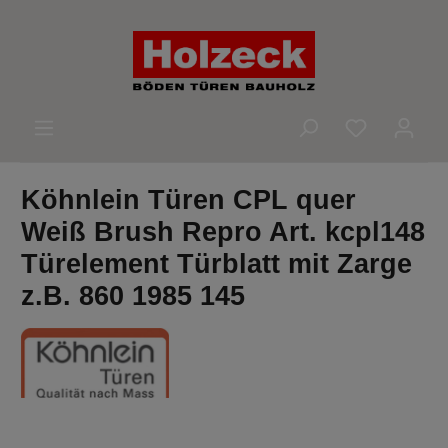
alt springen
Du hast 0 
Köhnlein Türen CPL quer
Weiß Brush Repro Art. kcpl148
Türelement Türblatt mit Zarge
z.B. 860 1985 145