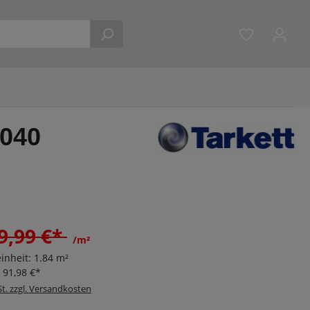
Du hast 0 
5040
9,99 €*
/m²
inheit:
1.84 m²
:
91,98 €*
St. zzgl. Versandkosten