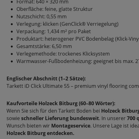
Format: 640 × 320 mm
Oberfläche: feine, glatte Struktur
Nutzschicht: 0,55 mm
Verlegung: klicken (GenClick® Verriegelung)
Verpackung: 1,434 m² pro Paket
Produktart: heterogener PVC Bodenbelag (Klick-Viny
Gesamtstärke: 6,50 mm
Verlegemethode: trockenes Klicksystem
Warmwasser-Fußbodenheizung: geeignet bis max. 2
Englischer Abschnitt (1–2 Sätze):
Tarkett iD Click Ultimate 55 – premium vinyl flooring com
Kaufvorteile Holzeck Bitburg (60–80 Wörter):
Wenn Sie sich für den Tarkett Boden bei
Holzeck Bitbur
sowie
schneller Lieferung bundesweit
. In unserer
700 
Wunsch bieten wir
Montageservice
. Unsere Lage ist id
Holzeck Bitburg entdecken.