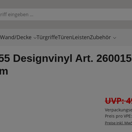
k
Wand/Decke
Türgriffe
Türen
Leisten
Zubehör
 55 Designvinyl Art. 26001
mm
UVP: 4
Verpackungse
Preis pro VPE
Preise inkl. Mw