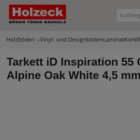
en
Zur Suche springen
Holzböden
Vinyl- und Designböden
Laminat
Kork
W
Tarkett iD Inspiration 55
Alpine Oak White 4,5 m
Bildergalerie überspringen