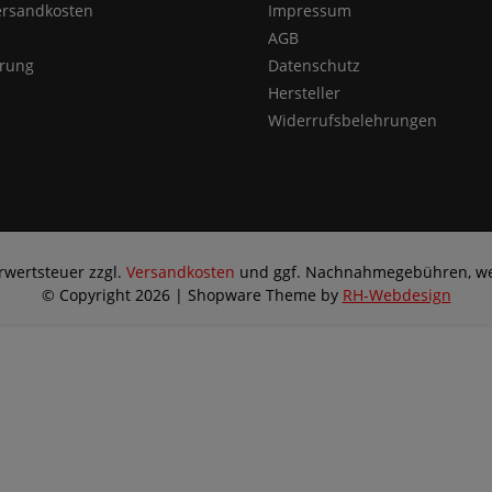
Versandkosten
Impressum
AGB
ärung
Datenschutz
Hersteller
Widerrufsbelehrungen
hrwertsteuer zzgl.
Versandkosten
und ggf. Nachnahmegebühren, we
© Copyright 2026 | Shopware Theme by
RH-Webdesign