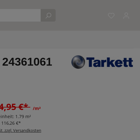
Du hast 0 
. 24361061
4,95 €*
/m²
inheit:
1.79 m²
:
116,26 €*
St. zzgl. Versandkosten