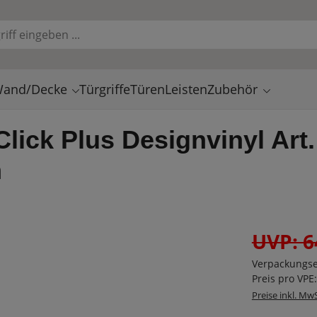
and/Decke
Türgriffe
Türen
Leisten
Zubehör
 Click Plus Designvinyl Art
m
UVP: 6
Verpackungse
Preis pro VPE
Preise inkl. Mw