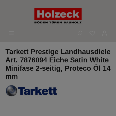
alt springen
Du hast 0 
Tarkett Prestige Landhausdiele
Art. 7876094 Eiche Satin White
Minifase 2-seitig, Proteco Öl 14
mm
Bildergalerie überspringen