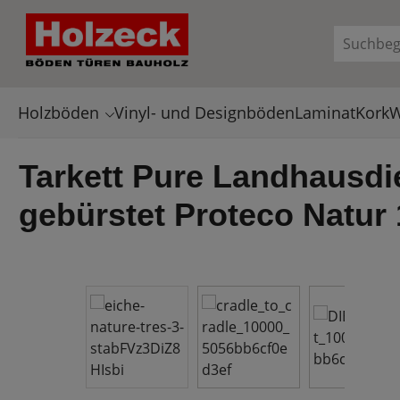
en
Zur Suche springen
Holzböden
Vinyl- und Designböden
Laminat
Kork
W
Tarkett Pure Landhausdie
gebürstet Proteco Natur
Bildergalerie überspringen