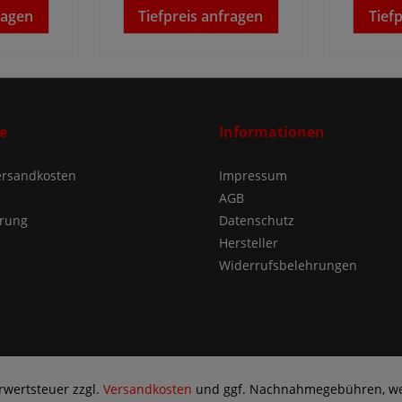
ragen
Tiefpreis anfragen
Tief
e
Informationen
Versandkosten
Impressum
AGB
ärung
Datenschutz
Hersteller
Widerrufsbelehrungen
hrwertsteuer zzgl.
Versandkosten
und ggf. Nachnahmegebühren, we