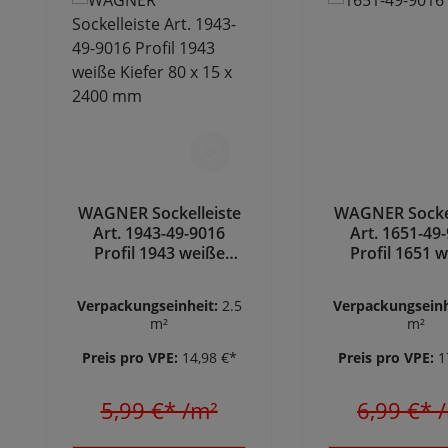
WAGNER Sockelleiste
WAGNER Sockel
Art. 1943-49-9016
Art. 1651-49
Profil 1943 weiße
Profil 1651 
Kiefer 80 x 15 x 2400
Kiefer 98 x 15
mm
mm
Verpackungseinheit:
2.5
Verpackungseinh
m²
m²
Preis pro VPE:
14,98 €*
Preis pro VPE:
1
5,99 €*
/m²
6,99 €*