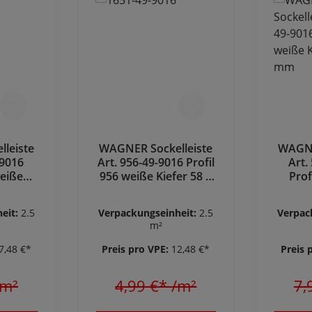
leiste
WAGNER Sockelleiste
WAGNE
-9016
Art. 956-49-9016 Profil
Art.
weiße
956 weiße Kiefer 58 x
Prof
 x 2400
15 x 2400 mm
Kief
eit:
2.5
Verpackungseinheit:
2.5
Verpac
m²
7,48 €*
Preis pro VPE:
12,48 €*
Preis 
/m²
4,99 €*
/m²
7,