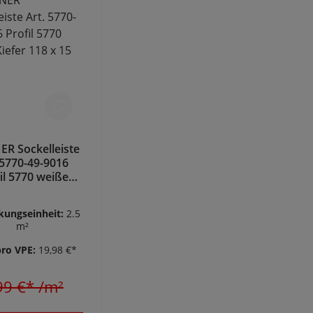
R Sockelleiste
 5770-49-9016
il 5770 weiße
er 118 x 15 mm
kungseinheit:
2.5
m²
pro VPE:
19,98 €*
99 €*
/m²