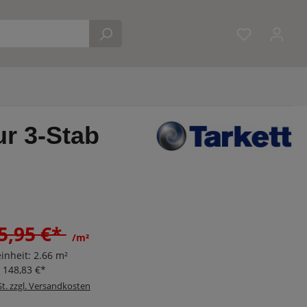
Du hast 0 
ur 3-Stab
5,95 €*
/m²
inheit:
2.66 m²
:
148,83 €*
St. zzgl. Versandkosten