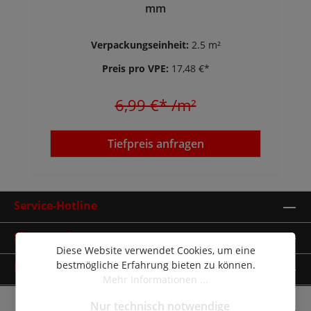
mm
Verpackungseinheit:
2.5 m²
Preis pro VPE:
17,48 €*
6,99 €*
/m²
Tiefpreis anfragen
Service-Hotline
Shop Service
Diese Website verwendet Cookies, um eine
bestmögliche Erfahrung bieten zu können.
Informationen
Mehr Informationen ...
Nur technisch notwendige