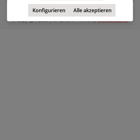
Alle Preise inkl. gesetzl. Mehrwertsteuer zzgl.
Versandkosten
und ggf. Nachnahmegebühren, wenn nicht anders
Konfigurieren
Alle akzeptieren
angegeben.
© Copyright 2026 | Shopware Theme by
RH-Webdesign