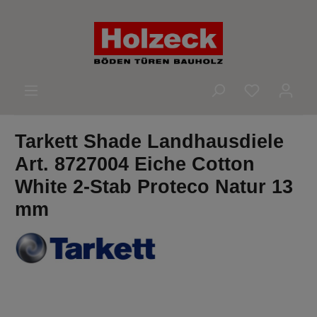
alt springen
Du hast 0 
Tarkett Shade Landhausdiele
Art. 8727004 Eiche Cotton
White 2-Stab Proteco Natur 13
mm
Bildergalerie überspringen