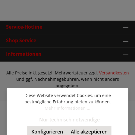
Service-Hotline
Shop Service
Informationen
Alle Preise inkl. gesetzl. Mehrwertsteuer zzgl.
Versandkosten
und ggf. Nachnahmegebühren, wenn nicht anders
angegeben.
© Copyright 2026 | Shopware Theme by
RH-Webdesign
Diese Website verwendet Cookies, um eine
bestmögliche Erfahrung bieten zu können.
Mehr Informationen ...
Nur technisch notwendige
Konfigurieren
Alle akzeptieren