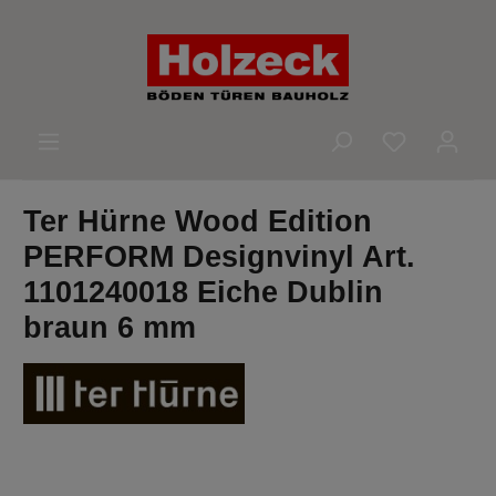
alt springen
Du hast 0 
Ter Hürne Wood Edition
PERFORM Designvinyl Art.
1101240018 Eiche Dublin
braun 6 mm
Bildergalerie überspringen