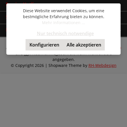
Service-Hotline
Diese Website verwendet Cookies, um eine
bestmögliche Erfahrung bieten zu können.
Shop Service
Mehr Informationen ...
Informationen
Nur technisch notwendige
Konfigurieren
Alle akzeptieren
Alle Preise inkl. gesetzl. Mehrwertsteuer zzgl.
Versandkosten
und ggf. Nachnahmegebühren, wenn nicht anders
angegeben.
© Copyright 2026 | Shopware Theme by
RH-Webdesign