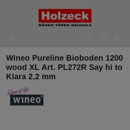
alt springen
Du hast 0 
Wineo Pureline Bioboden 1200
wood XL Art. PL272R Say hi to
Klara 2,2 mm
Bildergalerie überspringen