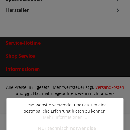
Hersteller
Service-Hotline
Shop Service
Informationen
Alle Preise inkl. gesetzl. Mehrwertsteuer zzgl.
Versandkosten
und ggf. Nachnahmegebühren, wenn nicht anders
angegeben.
Diese Website verwendet Cookies, um eine
© Copyright 2026 | Shopware Theme by
RH-Webdesign
bestmögliche Erfahrung bieten zu können.
Mehr Informationen ...
Nur technisch notwendige