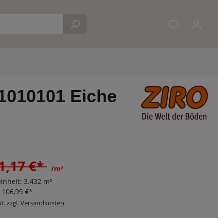
Du hast 0 
21010101 Eiche
1,17 €*
/m²
inheit:
3.432 m²
:
106,99 €*
St. zzgl. Versandkosten