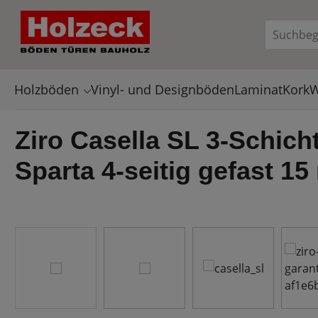
en
Zur Suche springen
Holzböden
Vinyl- und Designböden
Laminat
Kork
W
Ziro Casella SL 3-Schich
Sparta 4-seitig gefast 1
Bildergalerie überspringen