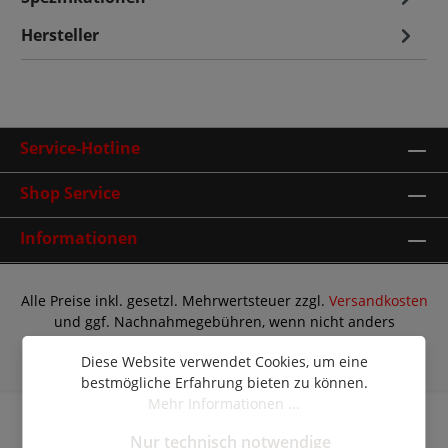
Hersteller
Service-Hotline
Shop Service
Informationen
Alle Preise inkl. gesetzl. Mehrwertsteuer zzgl.
Versandkosten
und ggf. Nachnahmegebühren, wenn nicht anders
angegeben.
Diese Website verwendet Cookies, um eine
© Copyright 2026 | Shopware Theme by
RH-Webdesign
bestmögliche Erfahrung bieten zu können.
Mehr Informationen ...
Nur technisch notwendige