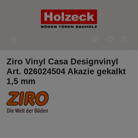
alt springen
Du hast 0 
Ziro Vinyl Casa Designvinyl
Art. 026024504 Akazie gekalkt
1,5 mm
Bildergalerie überspringen