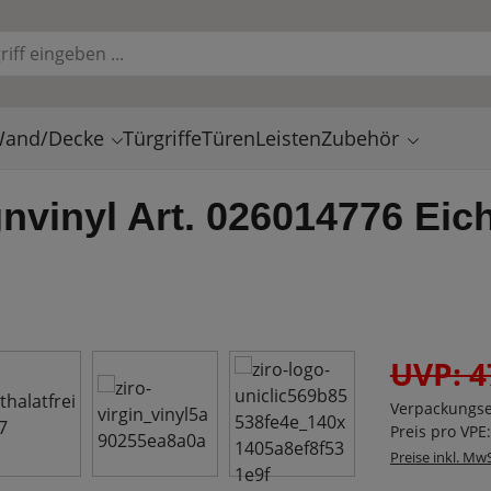
and/Decke
Türgriffe
Türen
Leisten
Zubehör
gnvinyl Art. 026014776 Ei
UVP: 4
Verpackungse
Preis pro VPE
Preise inkl. Mw