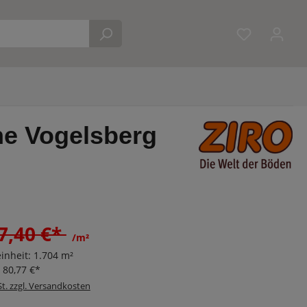
Du hast 0 
che Vogelsberg
7,40 €*
/m²
inheit:
1.704 m²
:
80,77 €*
St. zzgl. Versandkosten