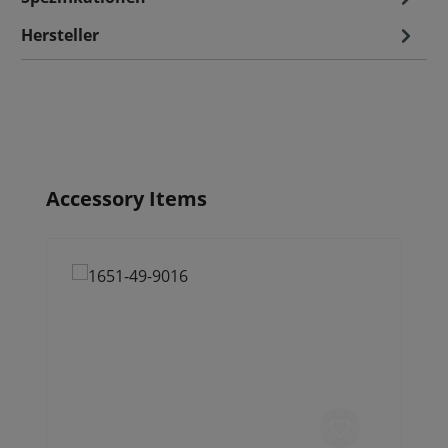
Hersteller
Produktgalerie überspringen
Accessory Items