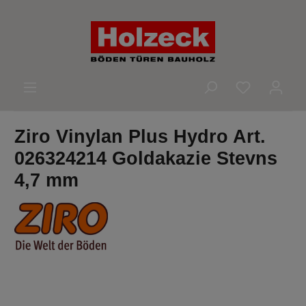
alt springen
Du hast 0 
Ziro Vinylan Plus Hydro Art.
026324214 Goldakazie Stevns
4,7 mm
Bildergalerie überspringen