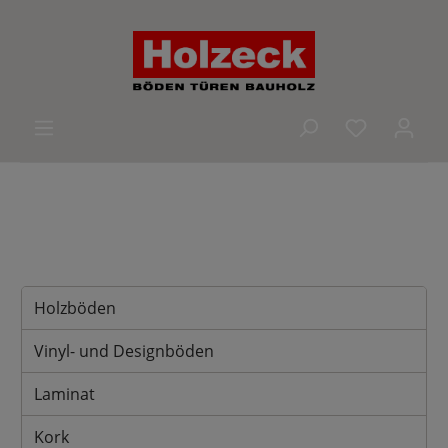
alt springen
Du hast 0 
Holzböden
Vinyl- und Designböden
Laminat
Kork