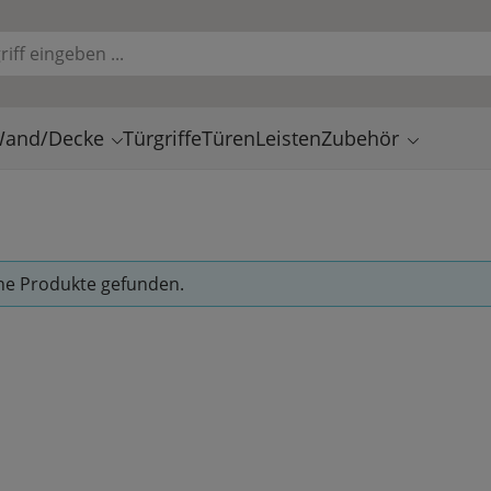
and/Decke
Türgriffe
Türen
Leisten
Zubehör
ne Produkte gefunden.