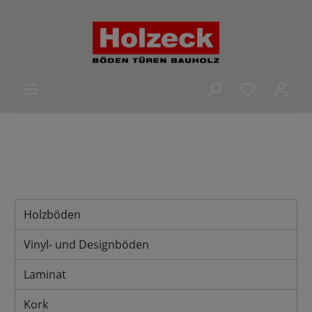
alt springen
Du hast 0 
Holzböden
Vinyl- und Designböden
Laminat
Kork