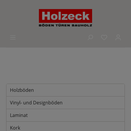
alt springen
Du hast 0 
Holzböden
Vinyl- und Designböden
Laminat
Kork