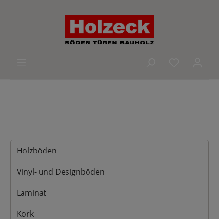
alt springen
Du hast 0 
Holzböden
Vinyl- und Designböden
Laminat
Kork