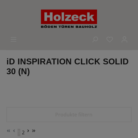
alt springen
Du hast 0 
iD INSPIRATION CLICK SOLID
30 (N)
Produkte filtern
1
2
Seite
Seite