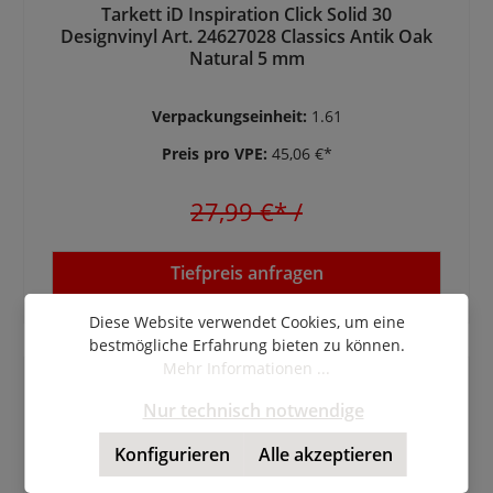
Tarkett iD Inspiration Click Solid 30
Designvinyl Art. 24627028 Classics Antik Oak
Natural 5 mm
Verpackungseinheit:
1.61
Preis pro VPE:
45,06 €*
27,99 €*
/
Tiefpreis anfragen
Diese Website verwendet Cookies, um eine
bestmögliche Erfahrung bieten zu können.
Mehr Informationen ...
Nur technisch notwendige
Konfigurieren
Alle akzeptieren