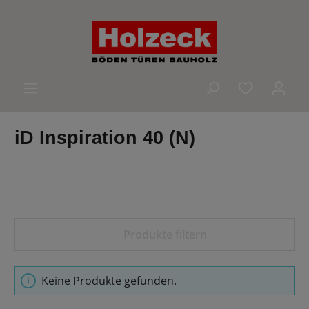
alt springen
Du hast 0 
iD Inspiration 40 (N)
Produkte filtern
Keine Produkte gefunden.