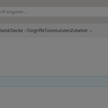
and/Decke
Türgriffe
Türen
Leisten
Zubehör