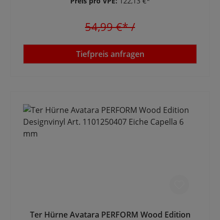
Preis pro VPE:
122,13 €*
54,99 €*
/
Tiefpreis anfragen
Ter Hürne Avatara PERFORM Wood Edition