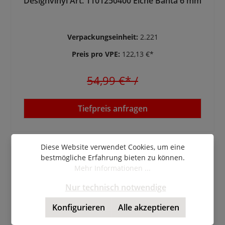
Designvinyl Art. 1101250400 Eiche Banta 6 mm
Verpackungseinheit:
2.221
Preis pro VPE:
122,13 €*
54,99 €*
/
Tiefpreis anfragen
Diese Website verwendet Cookies, um eine
bestmögliche Erfahrung bieten zu können.
Mehr Informationen ...
Nur technisch notwendige
Konfigurieren
Alle akzeptieren