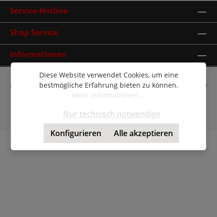
Service-Hotline
Shop Service
Informationen
Diese Website verwendet Cookies, um eine
Alle Preise inkl. gesetzl. Mehrwertsteuer zzgl.
Versandkosten
bestmögliche Erfahrung bieten zu können.
und ggf. Nachnahmegebühren, wenn nicht anders
Mehr Informationen ...
angegeben.
Nur technisch notwendige
© Copyright 2026 | Shopware Theme by
RH-Webdesign
Konfigurieren
Alle akzeptieren