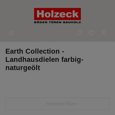
alt springen
Du hast 0 
Earth Collection -
Landhausdielen farbig-
naturgeölt
Produkte filtern