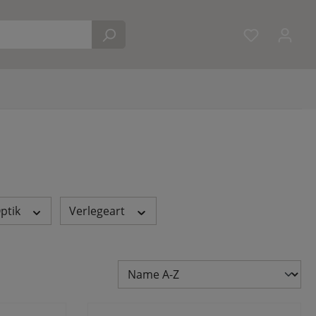
Du hast 0 
ptik
Verlegeart