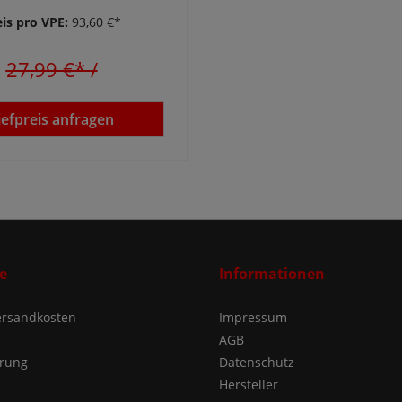
eis pro VPE:
93,60 €*
27,99 €*
/
iefpreis anfragen
e
Informationen
Versandkosten
Impressum
AGB
ärung
Datenschutz
Hersteller