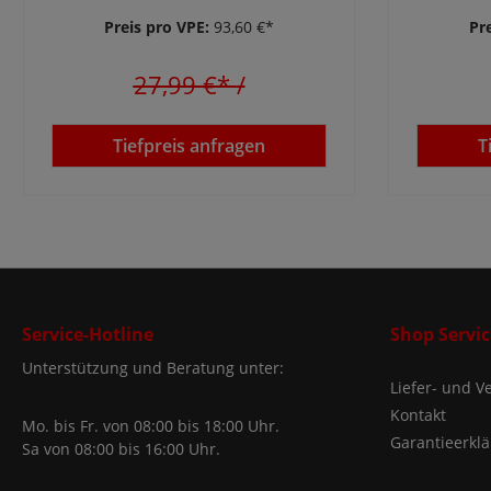
Preis pro VPE:
93,60 €*
Pr
27,99 €*
/
Tiefpreis anfragen
T
Service-Hotline
Shop Servic
Unterstützung und Beratung unter:
Liefer- und 
Kontakt
Mo. bis Fr. von 08:00 bis 18:00 Uhr.
Garantieerkl
Sa von 08:00 bis 16:00 Uhr.