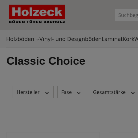
en
Zur Suche springen
Holzböden
Vinyl- und Designböden
Laminat
Kork
W
Classic Choice
Hersteller
Fase
Gesamtstärke