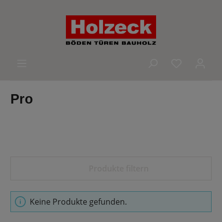
alt springen
Du hast 0 
Pro
Produkte filtern
Keine Produkte gefunden.