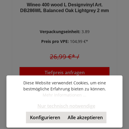
Wineo 400 wood L Designvinyl Art.
DB286WL Balanced Oak Lightgrey 2 mm
Verpackungseinheit:
3.89
Preis pro VPE:
104,99 €*
26,99 €*
/
Tiefpreis anfragen
Diese Website verwendet Cookies, um eine
bestmögliche Erfahrung bieten zu können.
Mehr Informationen ...
Nur technisch notwendige
Konfigurieren
Alle akzeptieren