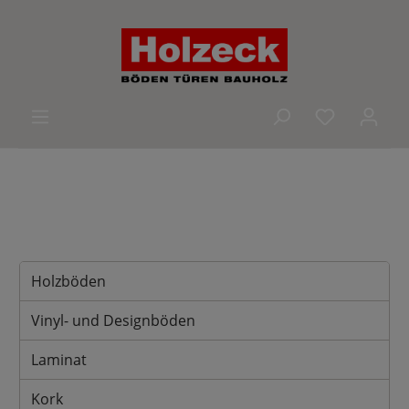
alt springen
Du hast 0 
Holzböden
Vinyl- und Designböden
Laminat
Kork