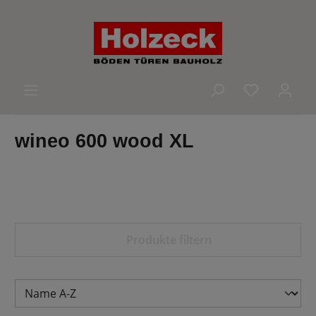
alt springen
Du hast 0 
wineo 600 wood XL
Produkte filtern