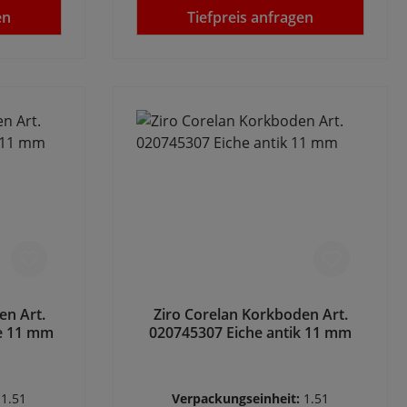
en
Tiefpreis anfragen
en Art.
Ziro Corelan Korkboden Art.
he 11 mm
020745307 Eiche antik 11 mm
:
1.51
Verpackungseinheit:
1.51