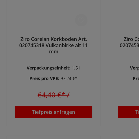
Ziro Corelan Korkboden Art.
Ziro C
020745318 Vulkanbirke alt 11
0207453
mm
Verpackungseinheit:
1.51
Ver
Preis pro VPE:
97,24 €*
Pr
64,40 €*
/
Tiefpreis anfragen
T