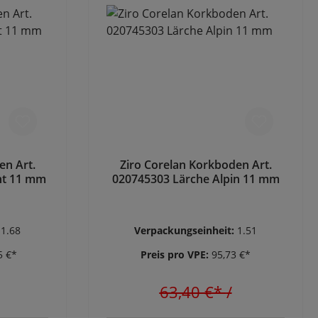
en Art.
Ziro Corelan Korkboden Art.
nt 11 mm
020745303 Lärche Alpin 11 mm
:
1.68
Verpackungseinheit:
1.51
5 €*
Preis pro VPE:
95,73 €*
63,40 €*
/