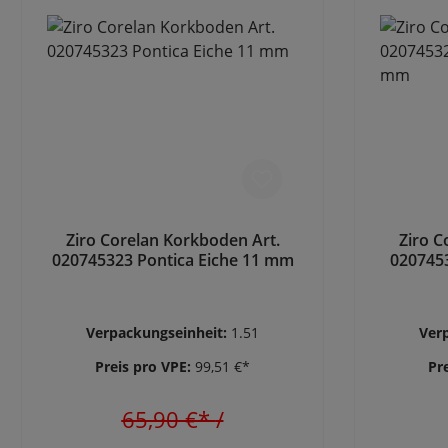
Ziro Corelan Korkboden Art.
Ziro C
020745323 Pontica Eiche 11 mm
0207453
Verpackungseinheit:
1.51
Ver
Preis pro VPE:
99,51 €*
Pr
65,90 €*
/