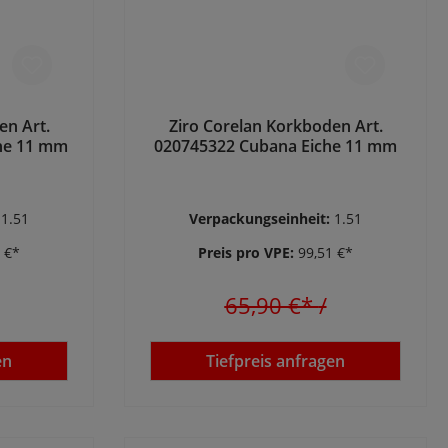
en Art.
Ziro Corelan Korkboden Art.
ne 11 mm
020745322 Cubana Eiche 11 mm
:
1.51
Verpackungseinheit:
1.51
 €*
Preis pro VPE:
99,51 €*
65,90 €*
/
en
Tiefpreis anfragen