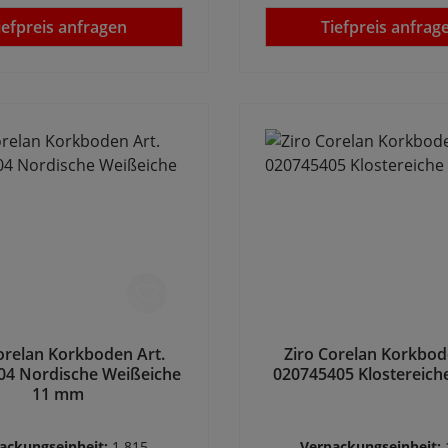
iefpreis anfragen
Tiefpreis anfrag
orelan Korkboden Art.
Ziro Corelan Korkbod
04 Nordische Weißeiche
020745405 Klostereic
11 mm
ackungseinheit:
1.815
Verpackungseinheit: