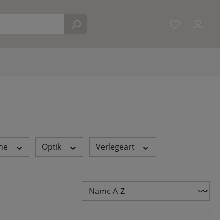
Du hast 0 
che
Optik
Verlegeart