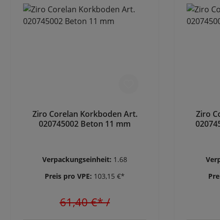
Ziro Corelan Korkboden Art.
Ziro C
020745002 Beton 11 mm
02074
Verpackungseinheit:
1.68
Ver
Preis pro VPE:
103,15 €*
Pre
61,40 €*
/