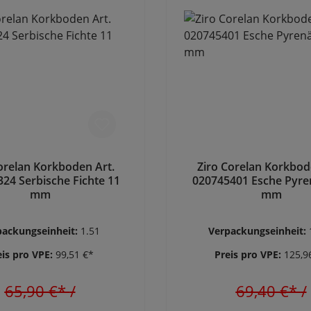
orelan Korkboden Art.
Ziro Corelan Korkbod
24 Serbische Fichte 11
020745401 Esche Pyre
mm
mm
packungseinheit:
1.51
Verpackungseinheit:
eis pro VPE:
99,51 €*
Preis pro VPE:
125,9
65,90 €*
/
69,40 €*
/