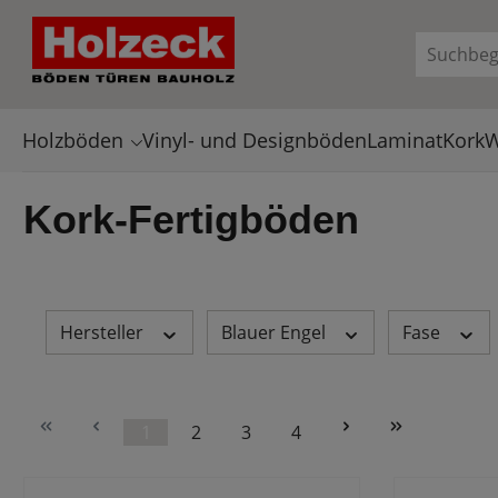
en
Zur Suche springen
Holzböden
Vinyl- und Designböden
Laminat
Kork
W
Kork-Fertigböden
Hersteller
Blauer Engel
Fase
1
2
3
4
Seite
Seite
Seite
Seite