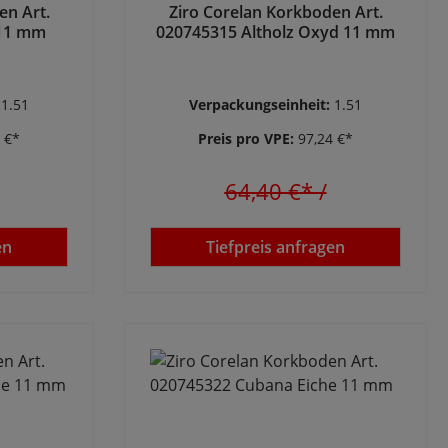
en Art.
Ziro Corelan Korkboden Art.
 11 mm
020745315 Altholz Oxyd 11 mm
:
1.51
Verpackungseinheit:
1.51
 €*
Preis pro VPE:
97,24 €*
64,40 €*
/
en
Tiefpreis anfragen