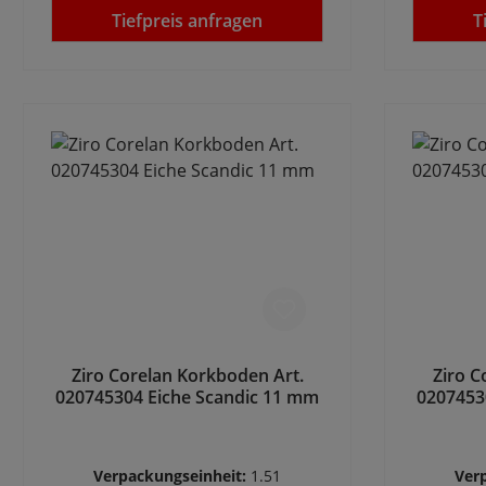
Tiefpreis anfragen
T
Ziro Corelan Korkboden Art.
Ziro C
020745304 Eiche Scandic 11 mm
0207453
Verpackungseinheit:
1.51
Ver