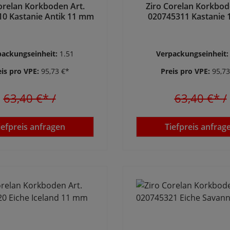
orelan Korkboden Art.
Ziro Corelan Korkbod
0 Kastanie Antik 11 mm
020745311 Kastanie
packungseinheit:
1.51
Verpackungseinheit
eis pro VPE:
95,73 €*
Preis pro VPE:
95,73
63,40 €*
/
63,40 €*
/
iefpreis anfragen
Tiefpreis anfrag