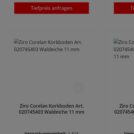
Tiefpreis anfragen
T
Ziro Corelan Korkboden Art.
Ziro C
020745403 Waldeiche 11 mm
0207454
Verpackungseinheit:
1.815
Verp