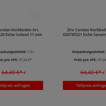
orelan Korkboden Art.
Ziro Corelan Korkbod
20 Eiche Iceland 11 mm
020745321 Eiche Savan
packungseinheit:
1.51
Verpackungseinheit
eis pro VPE:
97,24 €*
Preis pro VPE:
97,24
64,40 €*
/
64,40 €*
/
iefpreis anfragen
Tiefpreis anfrag