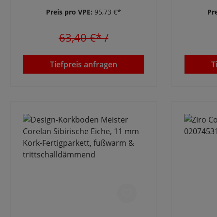
Preis pro VPE:
95,73 €*
Pr
63,40 €*
/
Tiefpreis anfragen
T