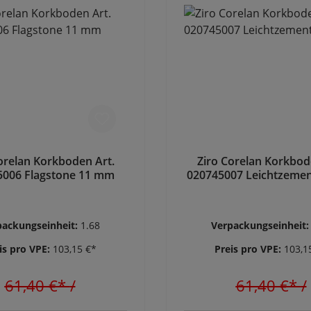
orelan Korkboden Art.
Ziro Corelan Korkbod
5006 Flagstone 11 mm
020745007 Leichtzeme
packungseinheit:
1.68
Verpackungseinheit
is pro VPE:
103,15 €*
Preis pro VPE:
103,1
61,40 €*
/
61,40 €*
/