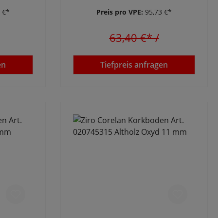
 €*
Preis pro VPE:
95,73 €*
63,40 €*
/
en
Tiefpreis anfragen