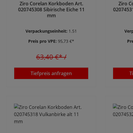
Ziro Corelan Korkboden Art.
Ziro C
020745308 Sibirische Eiche 11
02074531
mm
Verpackungseinheit:
1.51
Ver
Preis pro VPE:
95,73 €*
Pr
63,40 €*
/
Tiefpreis anfragen
T