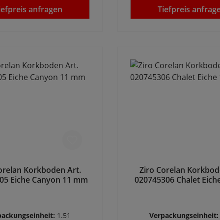
iefpreis anfragen
Tiefpreis anfrag
orelan Korkboden Art.
Ziro Corelan Korkbod
05 Eiche Canyon 11 mm
020745306 Chalet Eic
packungseinheit:
1.51
Verpackungseinheit