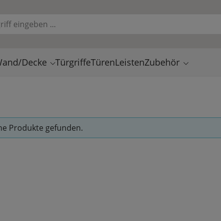
and/Decke
Türgriffe
Türen
Leisten
Zubehör
ne Produkte gefunden.